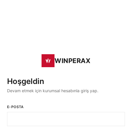
WINPERAX
Hoşgeldin
Devam etmek için kurumsal hesabınla giriş yap.
E-POSTA